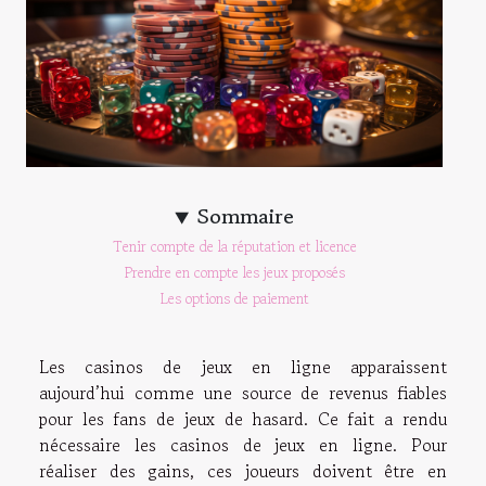
Sommaire
Tenir compte de la réputation et licence
Prendre en compte les jeux proposés
Les options de paiement
Les casinos de jeux en ligne apparaissent
aujourd’hui comme une source de revenus fiables
pour les fans de jeux de hasard. Ce fait a rendu
nécessaire les casinos de jeux en ligne. Pour
réaliser des gains, ces joueurs doivent être en