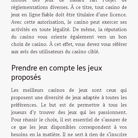
réglementations diverses. À ce titre, tout casino de
jeux en ligne fiable doit être titulaire d’une licence.
Avec cette autorisation, le casino peut exercer ses
activités en toute légalité. De même, la réputation
du casino vous oriente également vers un bon
choix de casino. À cet effet, vous devez vous référer
aux avis des utilisateurs du casino ciblé.
Prendre en compte les jeux
proposés
Les meilleurs casinos de jeux sont ceux qui
proposent une diversité de jeux adaptée à toutes les
préférences. Le but est de permettre à tous les
joueurs d’y trouver des jeux qui les passionnent.
Pour réussir le choix, il est essentiel de s’assurer de
ce que les jeux disponibles correspondent à vos
besoins en la matière. Il ne sert à rien de s’inscrire