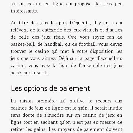
sur un casino en ligne qui propose des jeux peu
intéressants.
Au titre des jeux les plus fréquents, il y en a qui
relèvent de la catégorie des jeux virtuels et d’autres
de celle des jeux réels. Que vous soyez fan de
basket-ball, de handball ou de football, vous devez
trouver le casino qui met à votre disposition les
jeux que vous aimez. Déjà sur la page d’accueil du
casino, vous avez la liste de l’ensemble des jeux
accès aux inscrits.
Les options de paiement
La raison première qui motive le recours aux
casinos de jeux en ligne est le gain. Il serait inutile
sans doute de s’inscrire sur un casino de jeux en
ligne tout en sachant qu’on n’est pas en mesure de
retirer les gains. Les moyens de paiement doivent