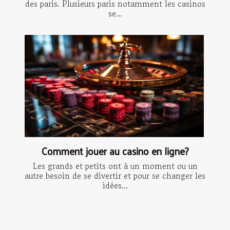
des paris. Plusieurs paris notamment les casinos
se...
Comment jouer au casino en ligne?
Les grands et petits ont à un moment ou un
autre besoin de se divertir et pour se changer les
idées...