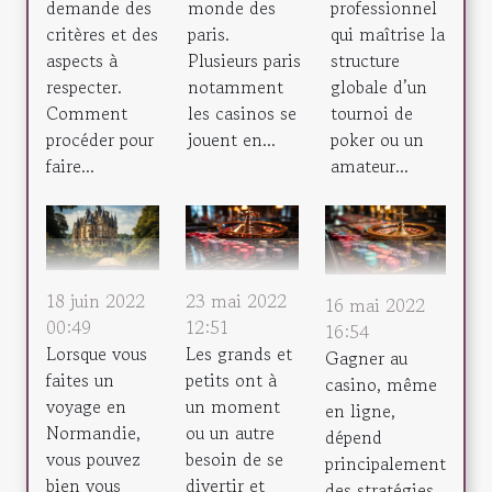
demande des
monde des
professionnel
critères et des
paris.
qui maîtrise la
aspects à
Plusieurs paris
structure
respecter.
notamment
globale d’un
Comment
les casinos se
tournoi de
procéder pour
jouent en...
poker ou un
faire...
amateur...
18 juin 2022
23 mai 2022
16 mai 2022
00:49
12:51
16:54
Lorsque vous
Les grands et
Gagner au
faites un
petits ont à
casino, même
voyage en
un moment
en ligne,
Normandie,
ou un autre
dépend
vous pouvez
besoin de se
principalement
bien vous
divertir et
des stratégies