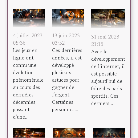
4 juillet 2023
13 juin 2023
31 mai 2023
05:36
03:52
21:16
Les jeux en
Ces dernières
Avec le
ligne ont
années, il est
développement
connu une
développé
de l’internet, il
évolution
plusieurs
est possible
phénoménale
astuces pour
aujourd’hui de
au cours des
gagner de
faire des paris
dernières
l’argent.
sportifs. Ces
décennies,
Certaines
derniers...
passant
personnes...
d’une...