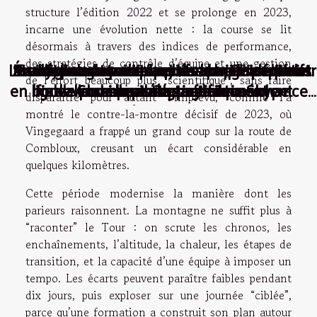
structure l’édition 2022 et se prolonge en 2023,
incarne une évolution nette : la course se lit
désormais à travers des indices de performance,
des stratégies de contrôle d’équipe et une gestion
Les critères essentiels pour choisir un broker
Évaluation des risques liés aux plateformes
Stratégies gagnantes pour les paris sportifs
Analyse des tendances : les paris sportifs et
Guide pour nouveaux joueurs : S'inscrire et
Les types de paris sportifs : Un guide pour
Comment une fausse rumeur peut
de l’effort beaucoup plus “scientifique”, sans faire
en ligne : Comment augmenter vos chances
bouleverser les cotes instantanément
fiable pour le paris sportifs via Skype
valider son compte facilement
leur impact économique
de paris étrangères
les débutants
disparaître pour autant l’imprévu, comme l’a
de gagner
montré le contre-la-montre décisif de 2023, où
Vingegaard a frappé un grand coup sur la route de
Combloux, creusant un écart considérable en
quelques kilomètres.
Cette période modernise la manière dont les
parieurs raisonnent. La montagne ne suffit plus à
“raconter” le Tour : on scrute les chronos, les
enchaînements, l’altitude, la chaleur, les étapes de
transition, et la capacité d’une équipe à imposer un
tempo. Les écarts peuvent paraître faibles pendant
dix jours, puis exploser sur une journée “ciblée”,
parce qu’une formation a construit son plan autour