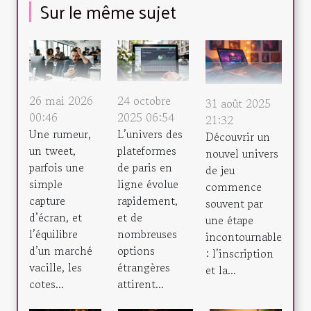
Sur le même sujet
26 mai 2026
24 octobre
31 août 2025
00:46
2025 06:54
21:32
Une rumeur,
L’univers des
Découvrir un
un tweet,
plateformes
nouvel univers
parfois une
de paris en
de jeu
simple
ligne évolue
commence
capture
rapidement,
souvent par
d’écran, et
et de
une étape
l’équilibre
nombreuses
incontournable
d’un marché
options
: l’inscription
vacille, les
étrangères
et la...
cotes...
attirent...